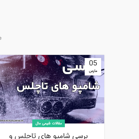
e
05
مارس
مقالات شیمی مال
برسی شامپو های تاچلس و