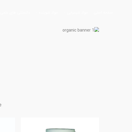
صفحه اصلی
مواد شیمیایی
مواد شوینده
دانستنی های علمی
FRUIT TEA PACK
Three large packs of fruit
tea at the price of one.
e