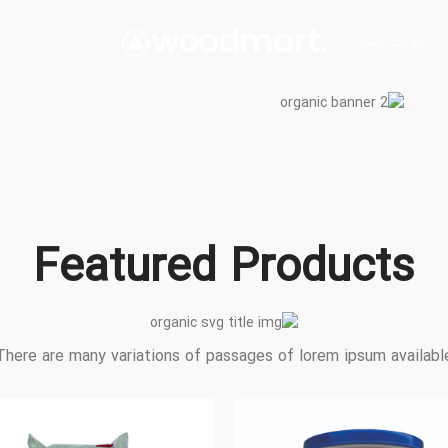
اطلاعات جامع
RUIT JUICE
om squeezed
esh fruit.
Featured Products
There are many variations of passages of lorem ipsum availabl