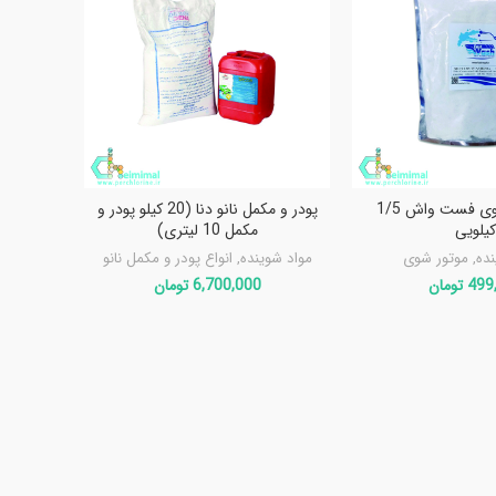
پودر موتور شوی فست واش 1/5
پودر و مکمل نانو دنا (20 کیلو پودر و
پودر
یلویی
مکمل 10 لیتری)
مواد شو
نده
,
موتور شوی
مواد شوینده
,
انواع پودر و مکمل نانو
499
تومان
6,700,000
تومان