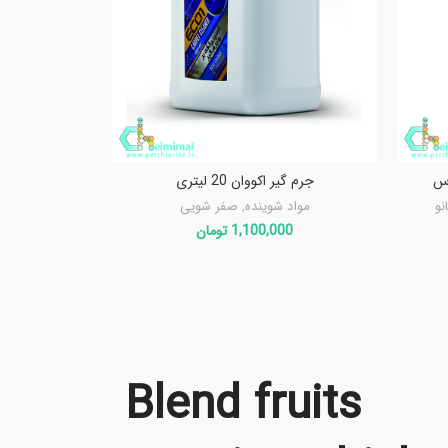
اس
جرم گیر اکووان 20 لیتری
نو
مواد شوینده
,
صفر شویی
1,100,000
تومان
Blend fruits