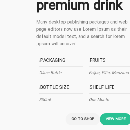
premium drink
Many desktop publishing packages and web
page editors now use Lorem Ipsum as their
default model text, and a search for lorem
ipsum will uncover.
PACKAGING:
FRUITS:
Glass Bottle
Feijoa, Piña, Manzana
BOTTLE SIZE:
SHELF LIFE:
300ml
One Month
GO TO SHOP
VIEW MORE