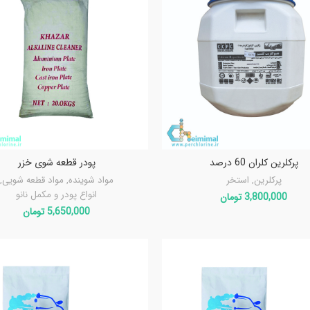
پرکلرین کلران 60 درصد
پودر قطعه شوی خزر
پرکلرین
,
استخر
مواد شوینده
,
مواد قطعه شویی
,
انواع پودر و مکمل نانو
3,800,000
تومان
5,650,000
تومان